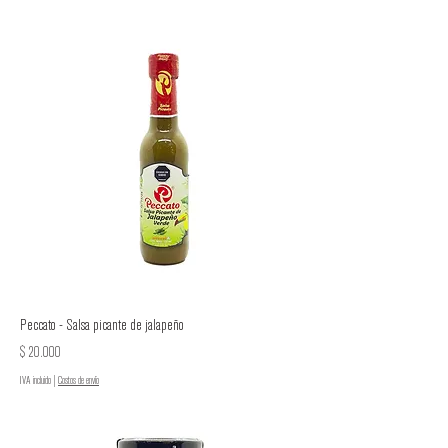
Peccato - Salsa picante de jalapeño
Precio
$ 20.000
IVA incluido
|
Costos de envío