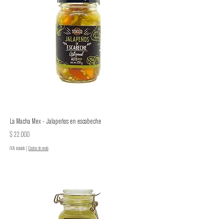
La Macha Mex - Jalapeños en escabeche
Precio
$ 22.000
IVA incluido
|
Costos de envío