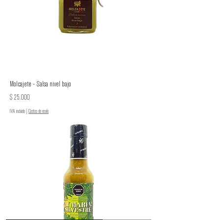
Molcajete - Salsa nivel bajo
Precio
$ 25.000
IVA incluido
|
Costos de envío