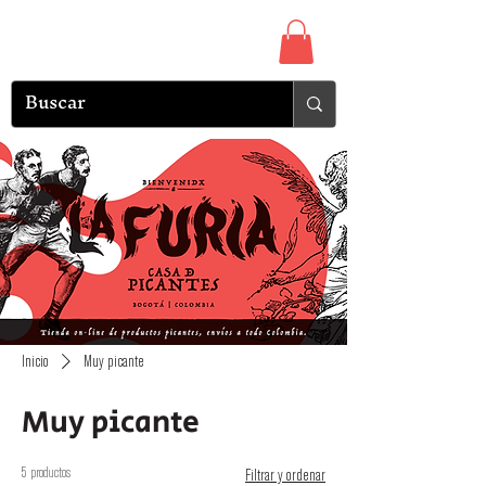
Inicio
Muy picante
Muy picante
5 productos
Filtrar y ordenar