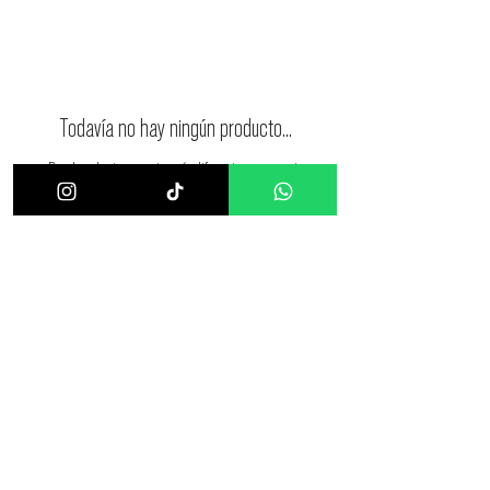
Todavía no hay ningún producto...
Puedes elegir una categoría diferente para seguir
comprando.
Términos y condiciones
Política de Privacidad
Política de devoluciones