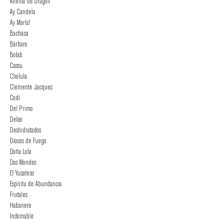
Aliento de Dragón
Ay Candela
Ay María!
Bachaca
Bárbaro
Bolab
Cassu
Cholula
Clemente Jacques
Codi
Del Primo
Delao
Deshidratados
Dioses de Fuego
Doña Lola
Dos Mondes
El Yucateco
Espíritu de Abundancia
Frutales
Habanero
Indomable