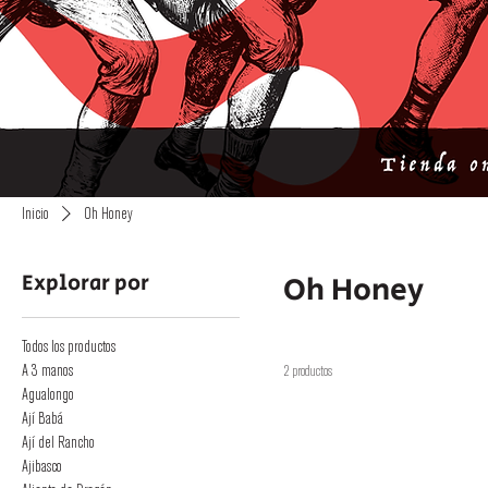
Inicio
Oh Honey
Explorar por
Oh Honey
Todos los productos
A 3 manos
2 productos
Agualongo
Ají Babá
Ají del Rancho
Ajibasco