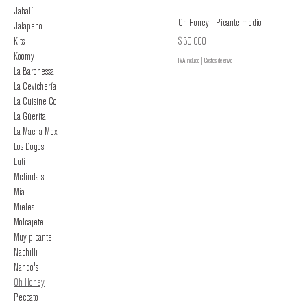
Jabalí
Oh Honey - Picante medio
Jalapeño
Precio
Kits
$ 30.000
Koomy
IVA incluido
|
Costos de envío
La Baronessa
La Cevichería
La Cuisine Col
La Güerita
La Macha Mex
Los Dogos
Luti
Melinda's
Mia
Mieles
Molcajete
Muy picante
Nachilli
Nando's
Oh Honey
Peccato