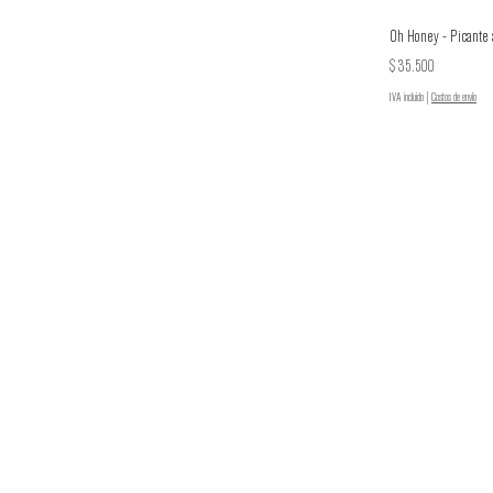
Oh Honey - Picante 
Precio
$ 35.500
IVA incluido
|
Costos de envío