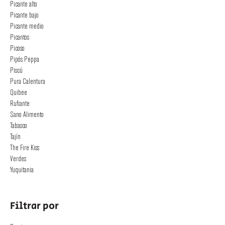
Picante alto
Picante bajo
Picante medio
Picantos
Picoso
Pipós Peppa
Piscú
Pura Calentura
Quibee
Rufiante
Sano Alimento
Tabasco
Tajín
The Fire Kiss
Verdes
Yuquitania
Filtrar por