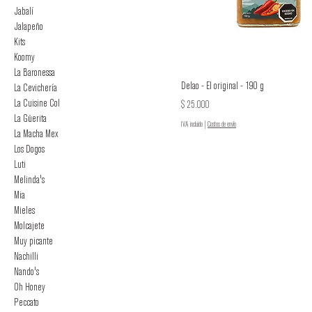
Jabalí
Jalapeño
Kits
Koomy
La Baronessa
Delao - El original - 190 g
La Cevichería
La Cuisine Col
Precio
$ 25.000
La Güerita
IVA incluido
|
Costos de envío
La Macha Mex
Los Dogos
Luti
Melinda's
Mia
Mieles
Molcajete
Muy picante
Nachilli
Nando's
Oh Honey
Peccato