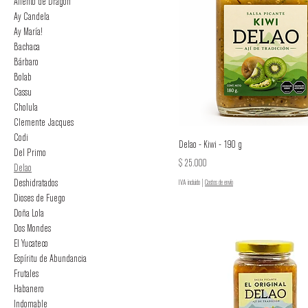
Aliento de Dragón
Ay Candela
Ay María!
Bachaca
Bárbaro
Bolab
Cassu
Cholula
Clemente Jacques
Codi
Delao - Kiwi - 190 g
Del Primo
Precio
$ 25.000
Delao
Deshidratados
IVA incluido
|
Costos de envío
Dioses de Fuego
Doña Lola
Dos Mondes
El Yucateco
Espíritu de Abundancia
Frutales
Habanero
Indomable