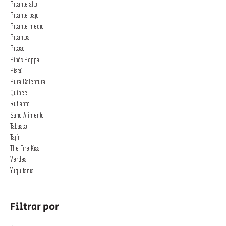
Picante alto
Picante bajo
Picante medio
Picantos
Picoso
Pipós Peppa
Piscú
Pura Calentura
Quibee
Rufiante
Sano Alimento
Tabasco
Tajín
The Fire Kiss
Verdes
Yuquitania
Filtrar por