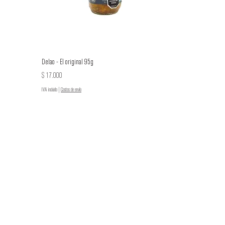
Delao - El original 95g
Precio
$ 17.000
IVA incluido
|
Costos de envío