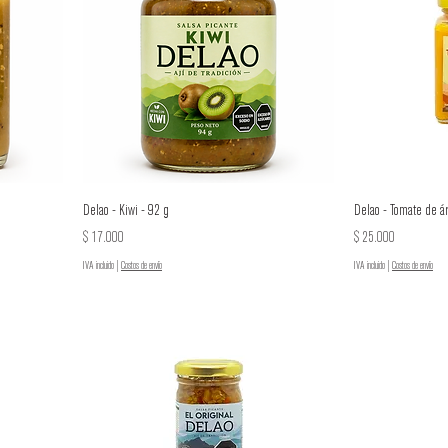
Delao - Kiwi - 92 g
Delao - Tomate de á
Precio
Precio
$ 17.000
$ 25.000
IVA incluido
|
Costos de envío
IVA incluido
|
Costos de envío