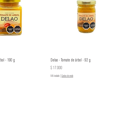
rbol - 190 g
Delao - Tomate de árbol - 92 g
Precio
$ 17.000
IVA incluido
|
Costos de envío