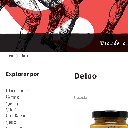
Inicio
Delao
Explorar por
Delao
Todos los productos
A 3 manos
6 productos
Agualongo
Ají Babá
Ají del Rancho
Ajibasco