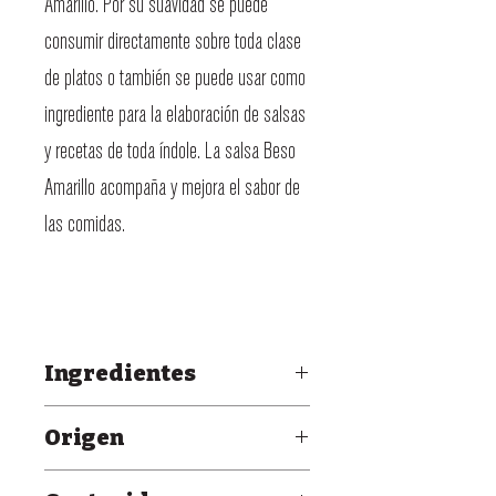
Amarillo. Por su suavidad se puede
consumir directamente sobre toda clase
de platos o también se puede usar como
ingrediente para la elaboración de salsas
y recetas de toda índole. La salsa Beso
Amarillo acompaña y mejora el sabor de
las comidas.
Ingredientes
Chiles (pimientos), vinagre, aceite
Origen
vegetal, sal, azúcar, salsa de soya
PENDIENTE
(granos de soya y trigo), especias