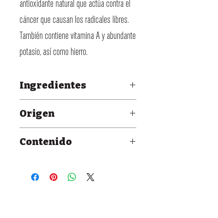
antioxidante natural que actúa contra el
cáncer que causan los radicales libres.
También contiene vitamina A y abundante
potasio, así como hierro.
Ingredientes
Agua, pulpa de tomate, pulpa de
Origen
cebolla, pasta de ají (ají, sal), ácido
Cali, Colombia.
cítrico (acidulante), aceite de palma,
Contenido
cloruro de calcio (estabilizante),
Frasco de vidrio
goma zanthan (estabilizante), CMC
150 ml
(espesante), sorbato de potasio
(conservante), benzoato de sodio
(conservante).