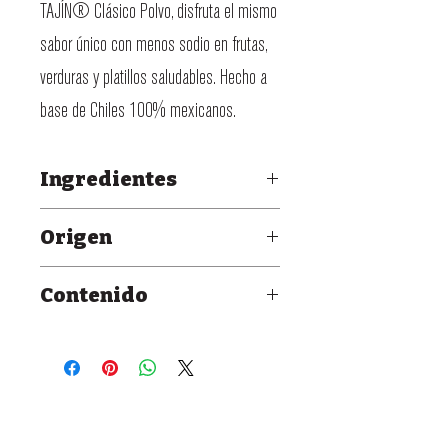
TAJÍN® Clásico Polvo, disfruta el mismo
sabor único con menos sodio en frutas,
verduras y platillos saludables. Hecho a
base de Chiles 100% mexicanos.
Ingredientes
Mezcla de chiles, sal de mar, ácido
Origen
cítrico, jugo deshidratado de limón y
México.
0.5% de dióxido de silicio (como
Contenido
antiapelmazante).
Frasco de vidrio
142 ml